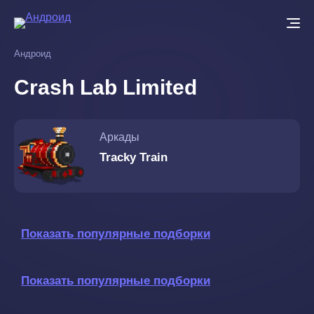
Перейти
к
основному
Андроид
содержанию
Crash Lab Limited
Аркады
Tracky Train
Показать популярные подборки
Показать популярные подборки