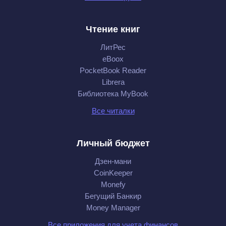
Чтение книг
ЛитРес
eBoox
PocketBook Reader
Librera
Библиотека MyBook
Все читалки
Личный бюджет
Дзен-мани
CoinKeeper
Monefy
Бегущий Банкир
Money Manager
Все приложения для учета финансов