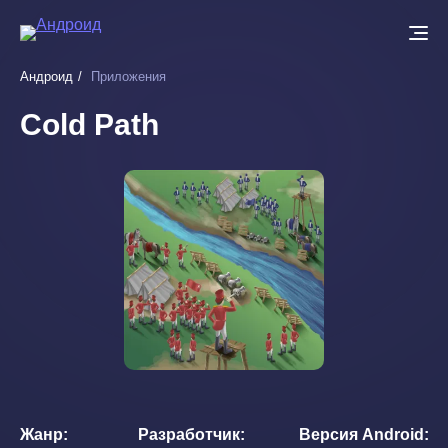
Перейти
к
основному
Андроид
Приложения
содержанию
Cold Path
Жанр
Разработчик
Версия Android