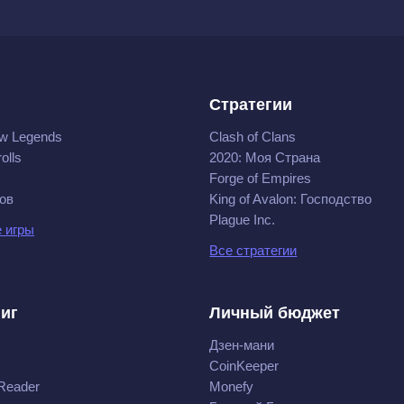
Стратегии
w Legends
Clash of Clans
olls
2020: Моя Cтрана
Forge of Empires
ов
King of Avalon: Господство
Plague Inc.
 игры
Все стратегии
ниг
Личный бюджет
Дзен-мани
CoinKeeper
Reader
Monefy