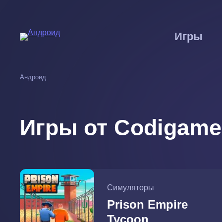
Перейти
к
основному
Игры
содержанию
Андроид
Игры от Codigame
Симуляторы
Prison Empire
Tycoon