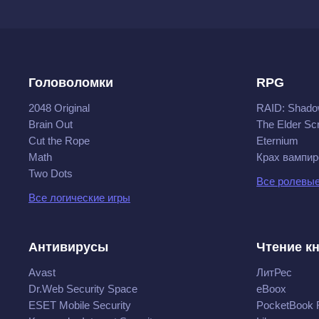
Головоломки
RPG
2048 Original
RAID: Shado
Brain Out
The Elder Scr
Cut the Rope
Eternium
Math
Крах вампир
Two Dots
Все ролевые
Все логические игры
Антивирусы
Чтение к
Avast
ЛитРес
Dr.Web Security Space
eBoox
ESET Mobile Security
PocketBook 