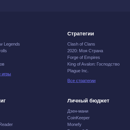
Стратегии
w Legends
Clash of Clans
olls
2020: Моя Cтрана
Forge of Empires
ов
King of Avalon: Господство
Plague Inc.
 игры
Все стратегии
ниг
Личный бюджет
Дзен-мани
CoinKeeper
Reader
Monefy