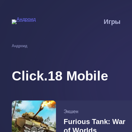
Перейти
к
основному
Игры
содержанию
Андроид
Click.18 Mobile
Экшен
Furious Tank: War
of Worlds