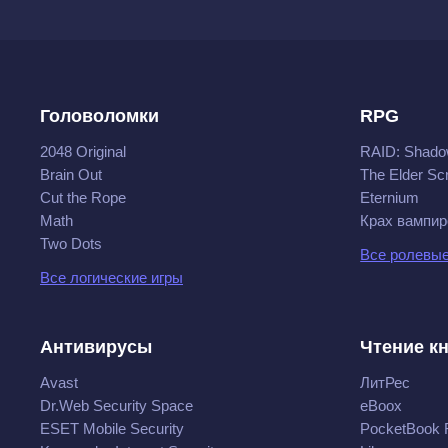
Головоломки
RPG
2048 Original
RAID: Shado
Brain Out
The Elder Scr
Cut the Rope
Eternium
Math
Крах вампир
Two Dots
Все ролевые
Все логические игры
Антивирусы
Чтение к
Avast
ЛитРес
Dr.Web Security Space
eBoox
ESET Mobile Security
PocketBook 