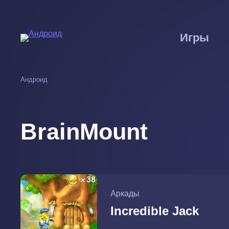
Перейти
к
основному
Игры
содержанию
Андроид
BrainMount
Аркады
Incredible Jack