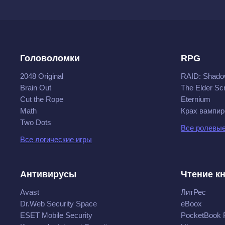
Головоломки
RPG
2048 Original
RAID: Shado
Brain Out
The Elder Scr
Cut the Rope
Eternium
Math
Крах вампир
Two Dots
Все ролевые
Все логические игры
Антивирусы
Чтение к
Avast
ЛитРес
Dr.Web Security Space
eBoox
ESET Mobile Security
PocketBook 