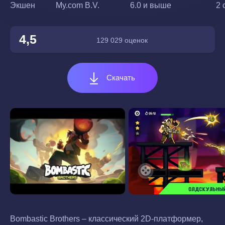
Экшен
My.com B.V.
6.0 и выше
2 
4,5
129 029 оценок
Скачать
Bombastic Brothers – классический 2D-платформер,