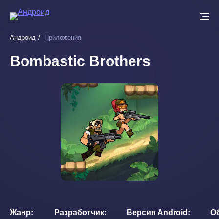
Перейти
к
основному
Андроид
Приложения
содержанию
Bombastic Brothers
Жанр
Разработчик
Версия Android
О