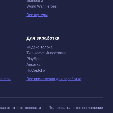
Standoff 2
World War Heroes
Все шутеры
Для заработка
Яндекс.Толока
Тинькофф Инвестиции
PlaySpot
Анкетка
RuCaptcha
нансов
Все приложения для заработка
каз от ответственности
Пользовательское соглашение