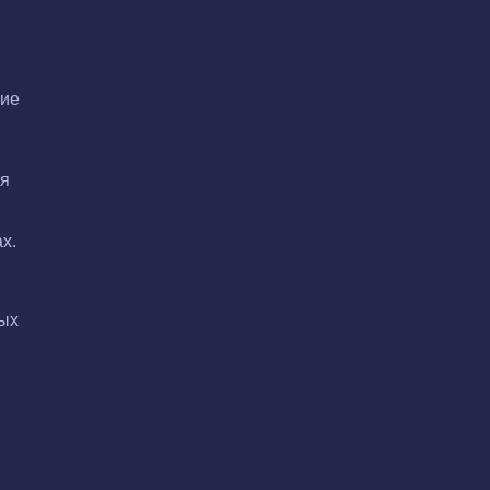
кие
ия
х.
ных