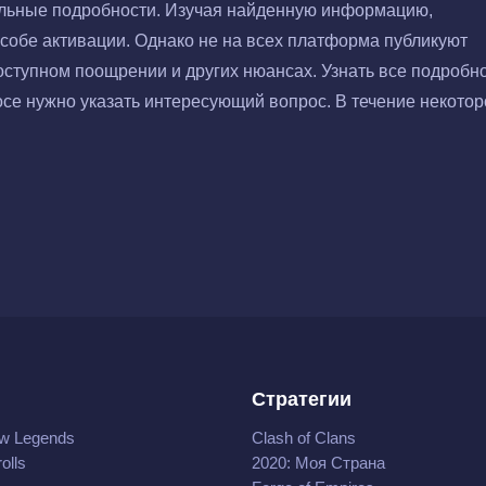
уальные подробности. Изучая найденную информацию,
особе активации. Однако не на всех платформа публикуют
доступном поощрении и других нюансах. Узнать все подробн
се нужно указать интересующий вопрос. В течение некотор
Стратегии
w Legends
Clash of Clans
olls
2020: Моя Cтрана