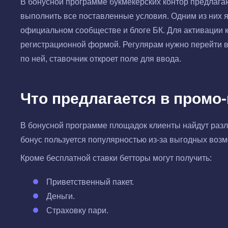
В бонусной программе букмекерских контор предлага
выполнить все поставленные условия. Одним из них я
официальном сообществе и блоге БК. Для активации 
регистрационной формой. Регулярам нужно перейти в 
по ней, ставочник откроет поле для ввода.
Что предлагается в промо
В бонусной программе площадок клиенты найдут раз
бонус пользуется популярностью из-за выгодных воз
Кроме бесплатной ставки бетторы могут получить:
Приветственный пакет.
Деньги.
Страховку пари.