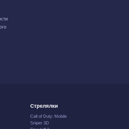
ости
ого
Стрелялки
Call of Duty: Mobile
Sniper 3D