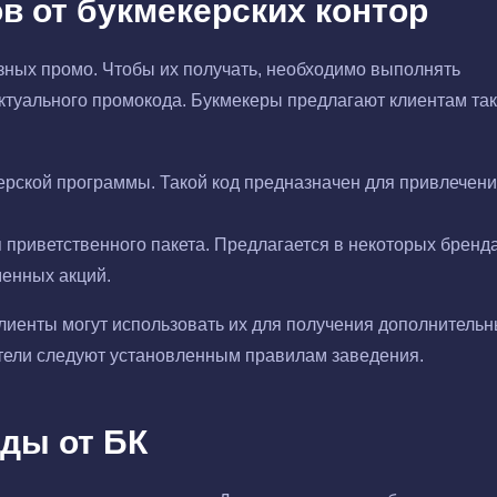
в от букмекерских контор
зных промо. Чтобы их получать, необходимо выполнять
туального промокода. Букмекеры предлагают клиентам та
ерской программы. Такой код предназначен для привлечен
 приветственного пакета. Предлагается в некоторых бренда
менных акций.
иенты могут использовать их для получения дополнитель
атели следуют установленным правилам заведения.
оды от БК