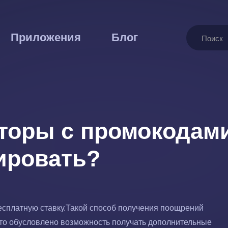
Поиск
Приложения
Блог
торы с промокодам
вировать?
есплатную ставку.Такой способ получения поощрений
Это обусловлено возможность получать дополнительные