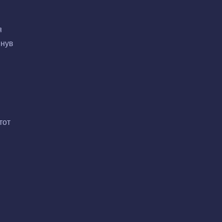
я
пнув
тот