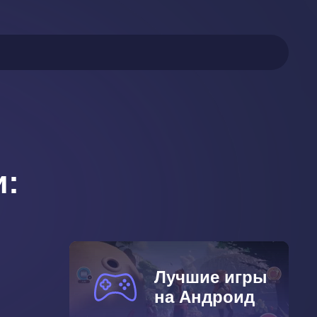
и:
Лучшие игры
на Андроид