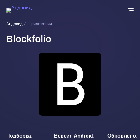
Перейти
к
основному
Андроид
Приложения
содержанию
Blockfolio
Подборка
Версия Android
Обновлено