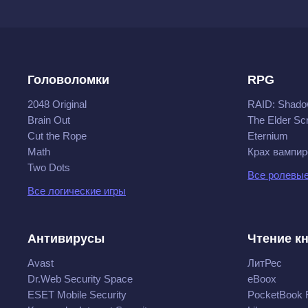
Головоломки
RPG
2048 Original
RAID: Shado
Brain Out
The Elder Scr
Cut the Rope
Eternium
Math
Крах вампир
Two Dots
Все ролевые
Все логические игры
Антивирусы
Чтение к
Avast
ЛитРес
Dr.Web Security Space
eBoox
ESET Mobile Security
PocketBook 