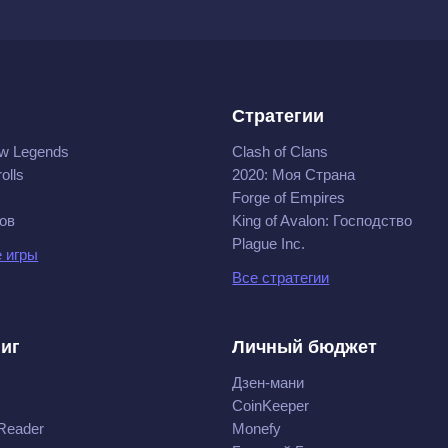
Стратегии
w Legends
Clash of Clans
olls
2020: Моя Cтрана
Forge of Empires
ов
King of Avalon: Господство
Plague Inc.
 игры
Все стратегии
ниг
Личный бюджет
Дзен-мани
CoinKeeper
Reader
Monefy