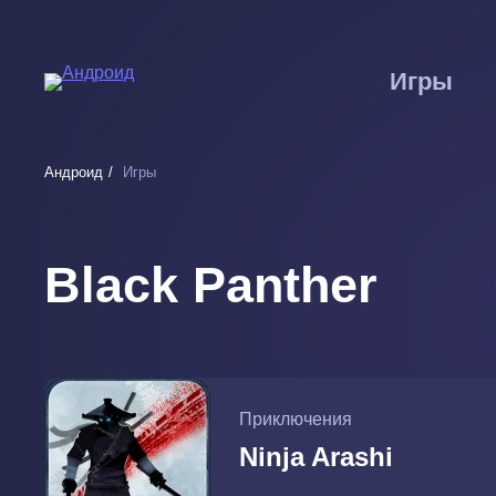
Перейти
к
основному
Игры
содержанию
Андроид
Игры
Black Panther
Приключения
Ninja Arashi