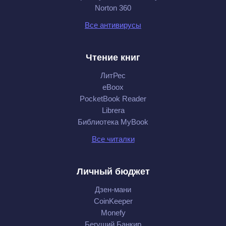
Norton 360
Все антивирусы
Чтение книг
ЛитРес
eBoox
PocketBook Reader
Librera
Библиотека MyBook
Все читалки
Личный бюджет
Дзен-мани
CoinKeeper
Monefy
Бегущий Банкир