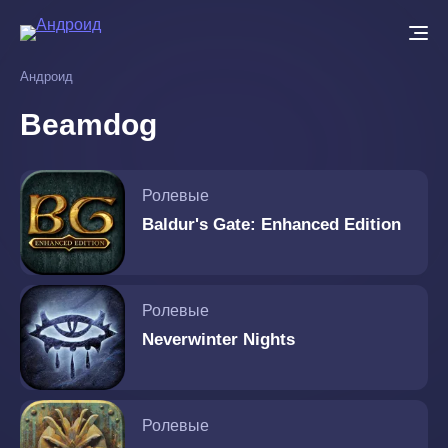
Перейти
к
основному
Андроид
содержанию
Beamdog
Ролевые
Baldur's Gate: Enhanced Edition
Ролевые
Neverwinter Nights
Ролевые