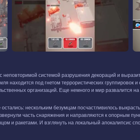
к с неповторимой системой разрушения декораций и выраз
емля находится под гнетом террористических группировок и
ственных организаций. Еще немного и мир развалится на ч
 остались: нескольким безумцам посчастливилось выкрасть
звернули часть снаряжения и направляются к опорным пунк
нцом и ракетами. И взглянуть на локальный апокалипсис с