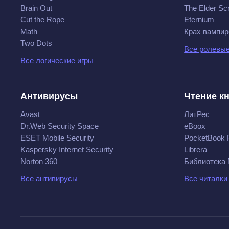
Brain Out
The Elder Scr
Cut the Rope
Eternium
Math
Крах вампир
Two Dots
Все ролевые
Все логические игры
Антивирусы
Чтение к
Avast
ЛитРес
Dr.Web Security Space
eBoox
ESET Mobile Security
PocketBook 
Kaspersky Internet Security
Librera
Norton 360
Библиотека
Все антивирусы
Все читалки