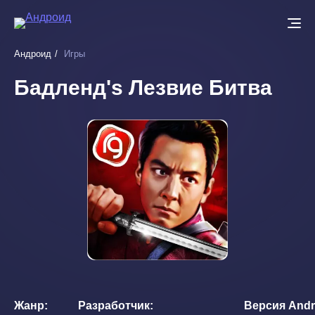
Перейти
к
основному
Андроид
Игры
содержанию
Бадленд's Лезвие Битва
Жанр
Разработчик
Версия Andr