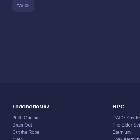
танки
Головоломки
RPG
2048 Original
RAID: Shado
Brain Out
The Elder Scr
Cut the Rope
Eternium
Math
Крах вампир