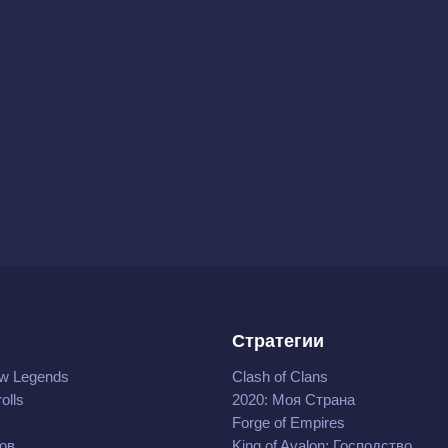
Стратегии
w Legends
Clash of Clans
olls
2020: Моя Cтрана
Forge of Empires
ов
King of Avalon: Господство