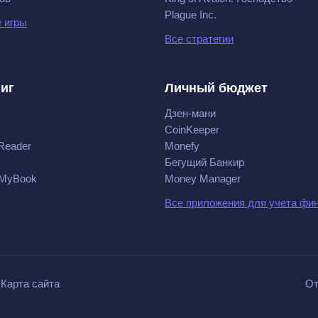
Plague Inc.
 игры
Все стратегии
ниг
Личный бюджет
Дзен-мани
CoinKeeper
Reader
Monefy
Бегущий Банкир
 MyBook
Money Manager
Все приложения для учета фи
Карта сайта
От