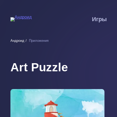
рабочий стол
Перейти
к
Запретить
Раз
Powered by SendPulse
основному
Игры
содержанию
Андроид
Приложения
Art Puzzle