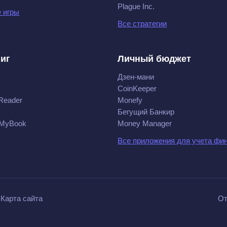
Plague Inc.
 игры
Все стратегии
ниг
Личный бюджет
Дзен-мани
CoinKeeper
Reader
Monefy
Бегущий Банкир
 MyBook
Money Manager
Все приложения для учета фи
Карта сайта
От