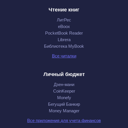
Чтение книг
ЛитРес
eBoox
PocketBook Reader
Librera
Библиотека MyBook
Все читалки
Личный бюджет
Дзен-мани
CoinKeeper
Monefy
Бегущий Банкир
Money Manager
Все приложения для учета финансов