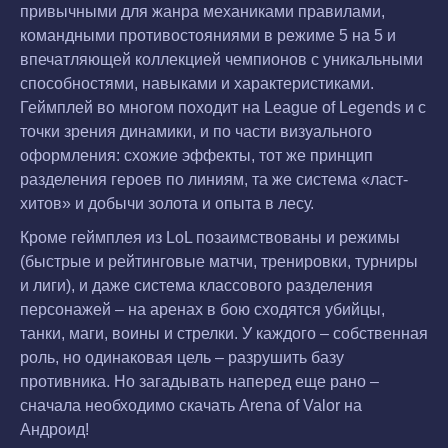
привычными для жанра механиками правилами,
командными противостояниями в режиме 5 на 5 и
впечатляющей коллекцией чемпионов с уникальными
способностями, навыками и характеристиками.
Геймплей во многом походит на League of Legends и с
точки зрения динамики, и по части визуального
оформления: схожие эффекты, тот же принцип
разделения героев по линиям, та же система «ласт-
хитов» и добычи золота и опыта в лесу.
Кроме геймплея из LoL позаимствованы и режимы
(быстрые и рейтинговые матчи, тренировки, турниры
и лиги), и даже система классового разделения
персонажей – на аренах в бою сходятся убийцы,
танки, маги, воины и стрелки. У каждого – собственная
роль, но одинаковая цель – разрушить базу
противника. Но загадывать наперед еще рано –
сначала необходимо скачать Arena of Valor на
Андроид!