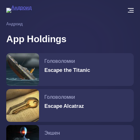
Перейти
к
основному
Андроид
содержанию
App Holdings
Головоломки
Escape the Titanic
Головоломки
Escape Alcatraz
Экшен