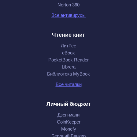
Norton 360
Все антивирусы
Чтение книг
ЛитРес
eBoox
PocketBook Reader
Librera
Библиотека MyBook
Все читалки
Личный бюджет
Дзен-мани
CoinKeeper
Monefy
Бегущий Банкир