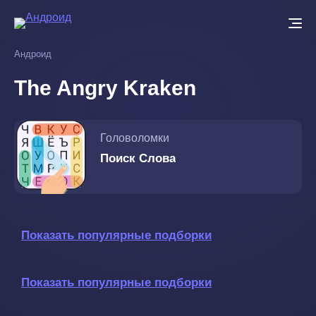
Перейти
к
основному
Андроид
содержанию
The Angry Kraken
Головоломки
Поиск Слова
Показать популярные подборки
Показать популярные подборки