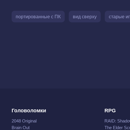
портированные с ПК
вид сверху
старые и
Головоломки
RPG
2048 Original
RAID: Shado
Brain Out
The Elder Scr