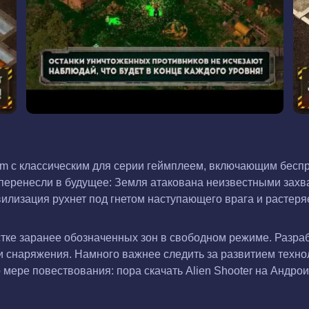
Team с классическим для серии геймплеем, включающим бес
еренесли в будущее: Земля атакована неизвестными захват
илизация рухнет под гнетом наступающего врага и растеря
тке заранее обозначенных зон в свободном режиме. Разраб
и снаряжения. Намного важнее следить за развитием техно
 мере повествования: пора скачать Alien Shooter на Андрои