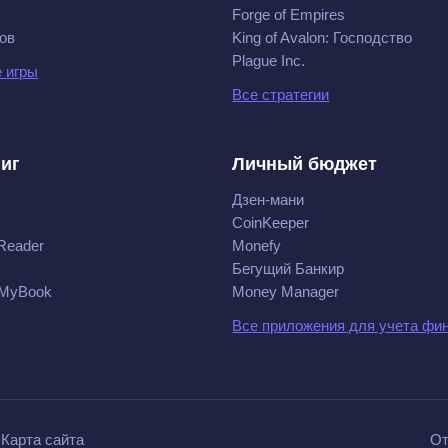
Forge of Empires
ов
King of Avalon: Господство
Plague Inc.
 игры
Все стратегии
ниг
Личный бюджет
Дзен-мани
CoinKeeper
Reader
Monefy
Бегущий Банкир
 MyBook
Money Manager
Все приложения для учета фи
Карта сайта
От