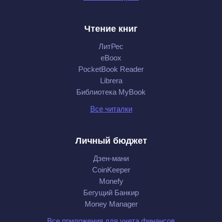
Чтение книг
ЛитРес
eBoox
PocketBook Reader
Librera
Библиотека MyBook
Все читалки
Личный бюджет
Дзен-мани
CoinKeeper
Monefy
Бегущий Банкир
Money Manager
Все приложения для учета финансов