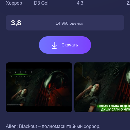
Хоррор
D3 Go!
4.3
2
3,8
14 968 оценок
Скачать
Alien: Blackout – полномасштабный хоррор,