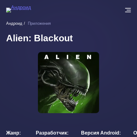
Перейти
к
основному
Андроид
Приложения
содержанию
Alien: Blackout
Жанр
Разработчик
Версия Android
О