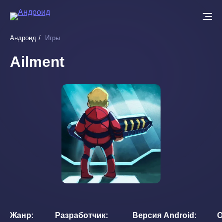
Перейти
к
основному
Андроид
Игры
содержанию
Ailment
Жанр
Разработчик
Версия Android