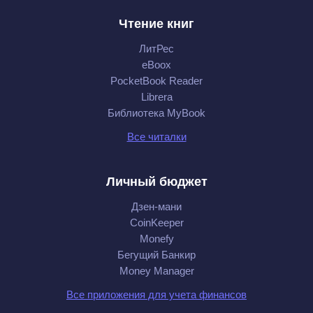
Чтение книг
ЛитРес
eBoox
PocketBook Reader
Librera
Библиотека MyBook
Все читалки
Личный бюджет
Дзен-мани
CoinKeeper
Monefy
Бегущий Банкир
Money Manager
Все приложения для учета финансов