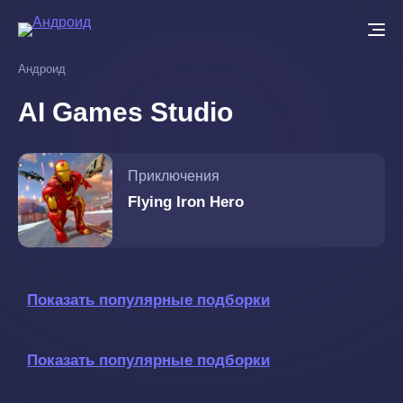
Перейти
к
основному
Андроид
содержанию
AI Games Studio
Приключения
Flying Iron Hero
Показать популярные подборки
Показать популярные подборки