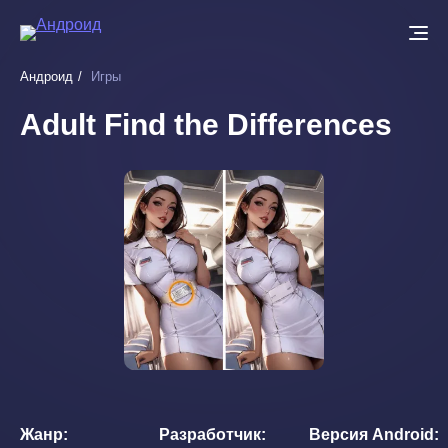
Перейти
к
основному
Андроид
Игры
содержанию
Adult Find the Differences
Жанр
Разработчик
Версия Android