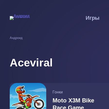
Перейти
к
основному
Игры
содержанию
Андроид
Aceviral
Гонки
Moto X3M Bike
Race Game