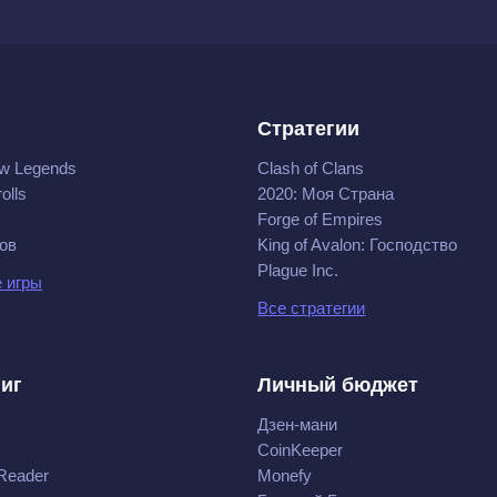
Стратегии
w Legends
Clash of Clans
olls
2020: Моя Cтрана
Forge of Empires
ов
King of Avalon: Господство
Plague Inc.
 игры
Все стратегии
ниг
Личный бюджет
Дзен-мани
CoinKeeper
Reader
Monefy