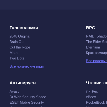
Головоломки
RPG
2048 Original
RAID: Shado
Brain Out
The Elder Scr
Cut the Rope
Eternium
Math
Крах вампир
Two Dots
Все ролевые
Все логические игры
Антивирусы
Чтение к
Avast
ЛитРес
Dr.Web Security Space
eBoox
ESET Mobile Security
PocketBook 