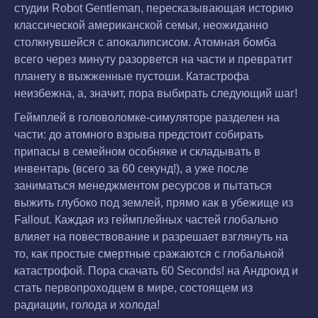
студии Robot Gentleman, пересказывающая историю
классической американской семьи, неожиданно
столкнувшейся с апокалипсисом. Атомная бомба
всего через минуту разорвется на части и превратит
планету в выжженные пустоши. Катастрофа
неизбежна, а, значит, пора выбирать следующий шаг!
Геймплей в головоломке-симуляторе разделен на
части: до атомного взрыва предстоит собирать
припасы в семейном особняке и складывать в
инвентарь (всего за 60 секунд!), а уже после
заниматься менеджментом ресурсов и пытаться
выжить глубоко под землей, прямо как в убежище из
Fallout. Каждая из геймплейных частей глобально
влияет на повествование и разрешает взглянуть на
то, как простые смертные сражаются с глобальной
катастрофой. Пора скачать 60 Seconds! на Андроид и
стать первопроходцем в мире, состоящем из
радиации, голода и холода!