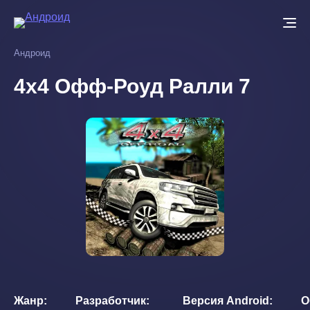
Перейти
к
основному
Андроид
содержанию
4x4 Офф-Роуд Ралли 7
Жанр
Разработчик
Версия Android
О